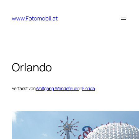
Zum
Inhalt
www.Fotomobil.at
springen
Orlando
Verfasst von
Wolfgang Wendefeuer
in
Florida