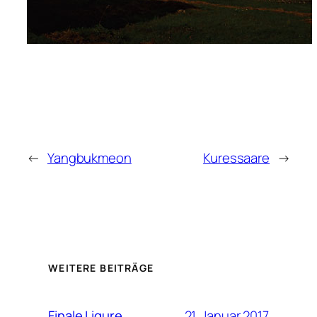
←
Yangbukmeon
Kuressaare
→
WEITERE BEITRÄGE
21. Januar 2017
Finale Ligure