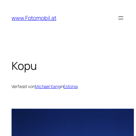
Zum
Inhalt
www.Fotomobil.at
springen
Kopu
Verfasst von
Michael Kang
in
Estonia