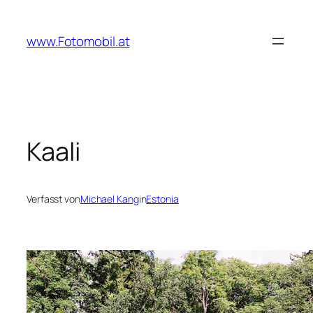
Zum
Inhalt
www.Fotomobil.at
springen
Kaali
Verfasst von
Michael Kang
in
Estonia