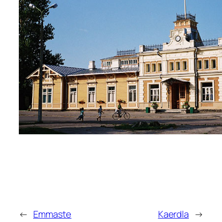
←
Emmaste
Kaerdla
→