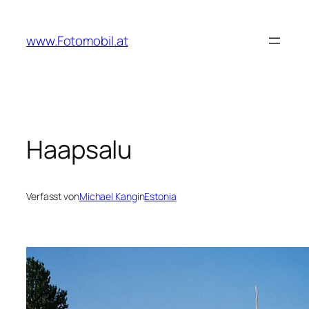
Zum
Inhalt
www.Fotomobil.at
springen
Haapsalu
Verfasst von
Michael Kang
in
Estonia