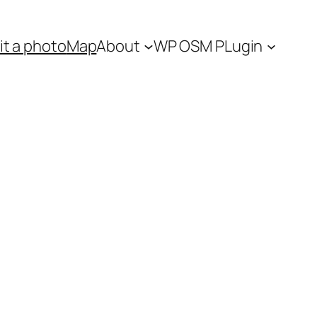
t a photo
Map
About
WP OSM PLugin