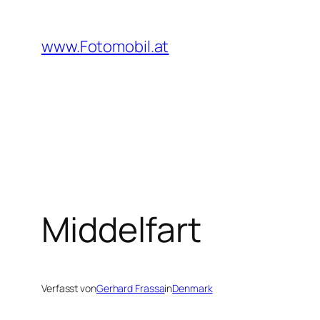
Zum
Inhalt
www.Fotomobil.at
springen
Middelfart
Verfasst von
Gerhard Frassa
in
Denmark