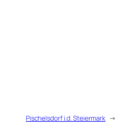
Pischelsdorf i.d. Steiermark
→