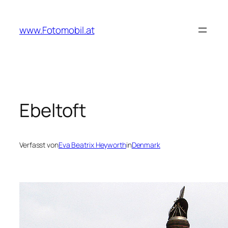
Zum
Inhalt
www.Fotomobil.at
springen
Ebeltoft
Verfasst von
Eva Beatrix Heyworth
in
Denmark