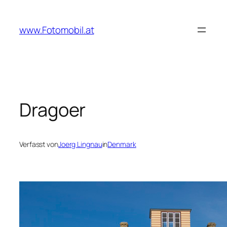
Zum
Inhalt
www.Fotomobil.at
springen
Dragoer
Verfasst von
Joerg Lingnau
in
Denmark