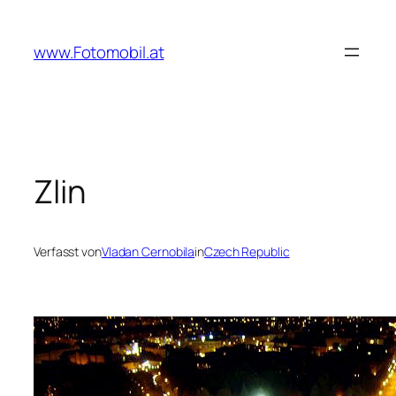
Zum
Inhalt
www.Fotomobil.at
springen
Zlin
Verfasst von
Vladan Cernobila
in
Czech Republic