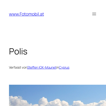
Zum
Inhalt
www.Fotomobil.at
springen
Polis
Verfasst von
Steffen IOK-Mounet
in
Cyprus