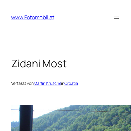
Zum
Inhalt
www.Fotomobil.at
springen
Zidani Most
Verfasst von
Martin Krusche
in
Croatia