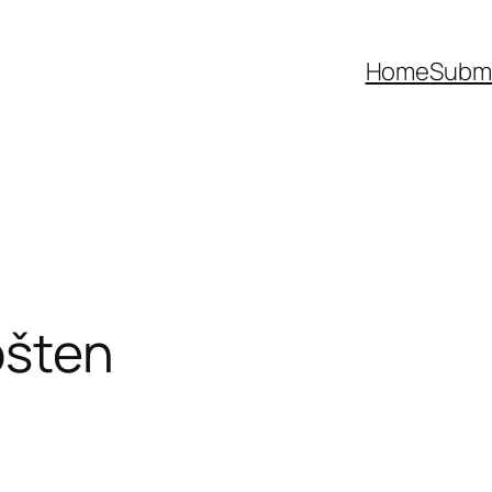
Home
Submi
ošten