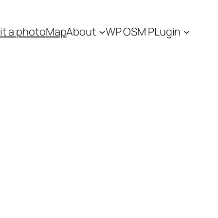
t a photo
Map
About
WP OSM PLugin