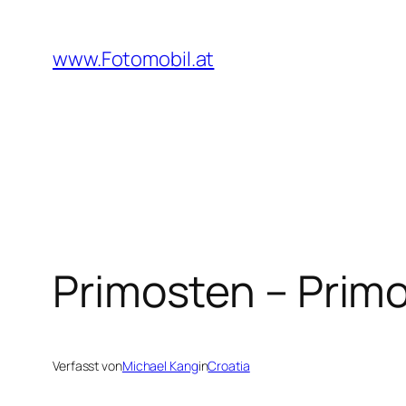
Zum
Inhalt
www.Fotomobil.at
springen
Primosten – Prim
Verfasst von
Michael Kang
in
Croatia