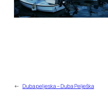
←
Duba peljeska – Duba Pelješka