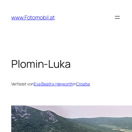
Zum
Inhalt
www.Fotomobil.at
springen
Plomin-Luka
Verfasst von
Eva Beatrix Heyworth
in
Croatia