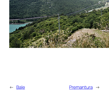
←
Bale
Premantura
→