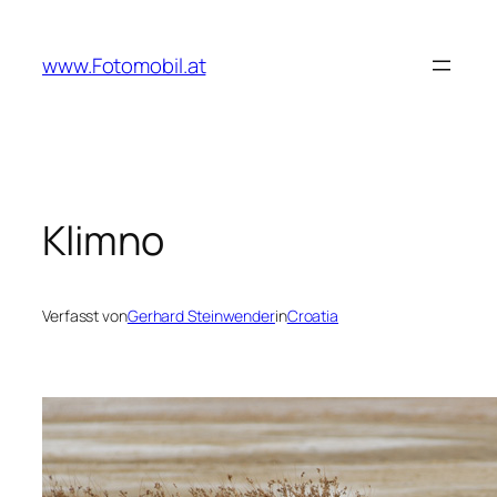
Zum
Inhalt
www.Fotomobil.at
springen
Klimno
Verfasst von
Gerhard Steinwender
in
Croatia