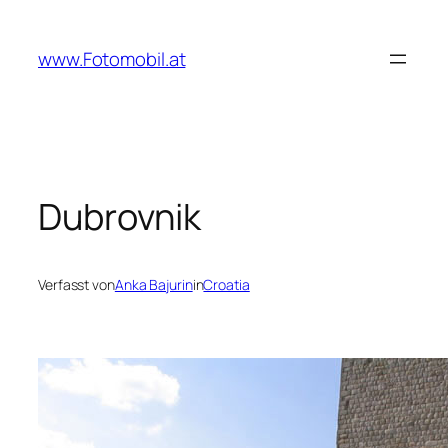
Zum
Inhalt
www.Fotomobil.at
springen
Dubrovnik
Verfasst von
Anka Bajurin
in
Croatia