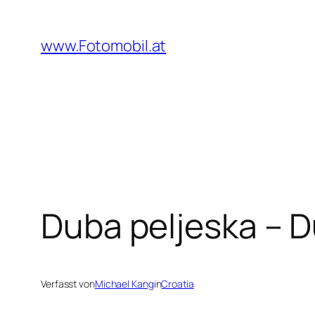
Zum
Inhalt
www.Fotomobil.at
springen
Duba peljeska – D
Verfasst von
Michael Kang
in
Croatia