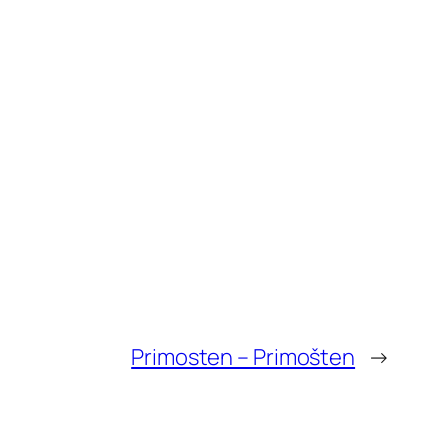
Primosten – Primošten
→