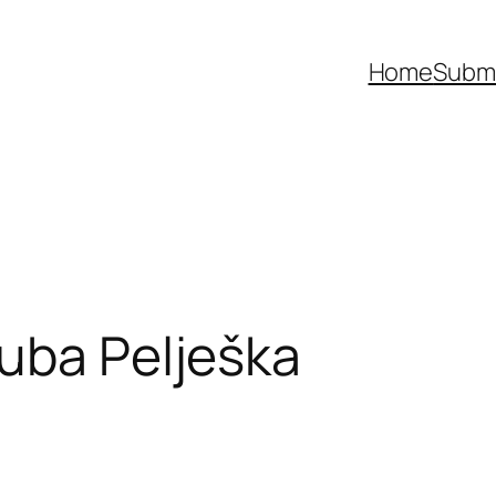
Home
Submi
uba Pelješka