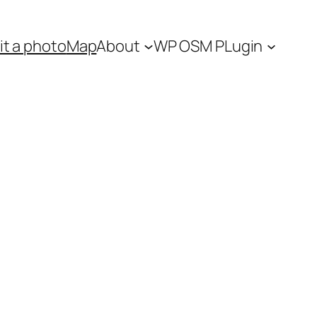
t a photo
Map
About
WP OSM PLugin