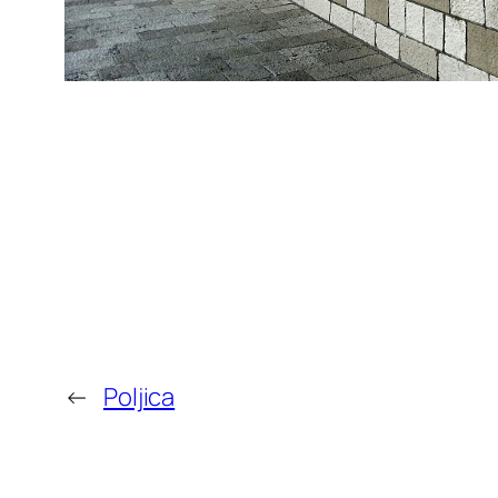
←
Poljica