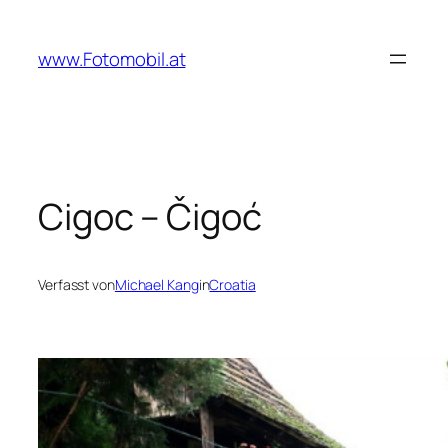
Zum
Inhalt
www.Fotomobil.at
springen
Cigoc – Čigoć
Verfasst von
Michael Kang
in
Croatia