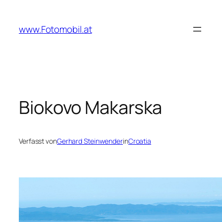
Zum
Inhalt
www.Fotomobil.at
springen
Biokovo Makarska
Verfasst von
Gerhard Steinwender
in
Croatia