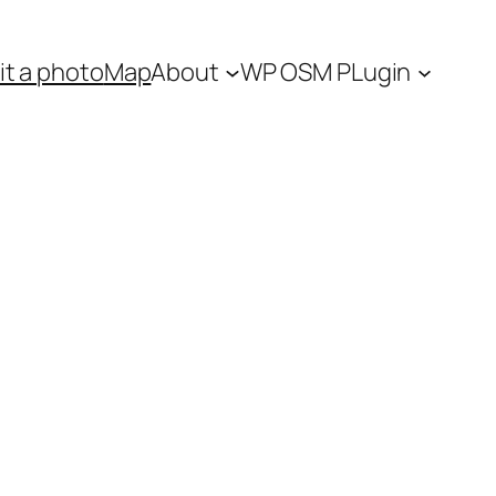
t a photo
Map
About
WP OSM PLugin