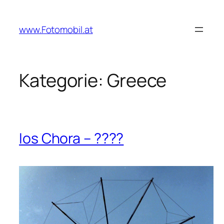
Zum
Inhalt
www.Fotomobil.at
springen
Kategorie:
Greece
Ios Chora – ????