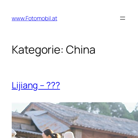
Zum
Inhalt
www.Fotomobil.at
springen
Kategorie:
China
Lijiang – ???