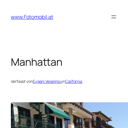
Zum
Inhalt
www.Fotomobil.at
springen
Manhattan
Verfasst von
Evgeni Veselinov
in
California