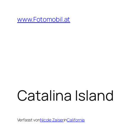
Zum
Inhalt
www.Fotomobil.at
springen
Catalina Island
Verfasst von
Nicole Zaiser
in
California