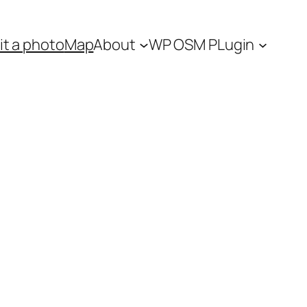
t a photo
Map
About
WP OSM PLugin