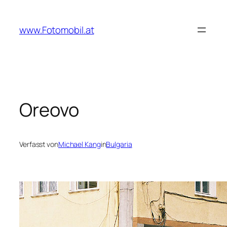
Zum
Inhalt
www.Fotomobil.at
springen
Oreovo
Verfasst von
Michael Kang
in
Bulgaria