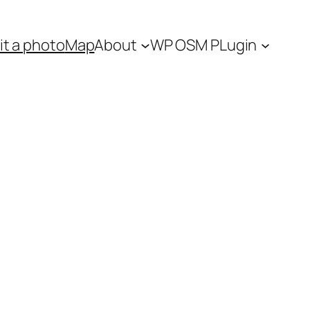
t a photo
Map
About
WP OSM PLugin