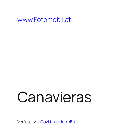
Zum
Inhalt
www.Fotomobil.at
springen
Canavieras
Verfasst von
David Laudien
in
Brazil