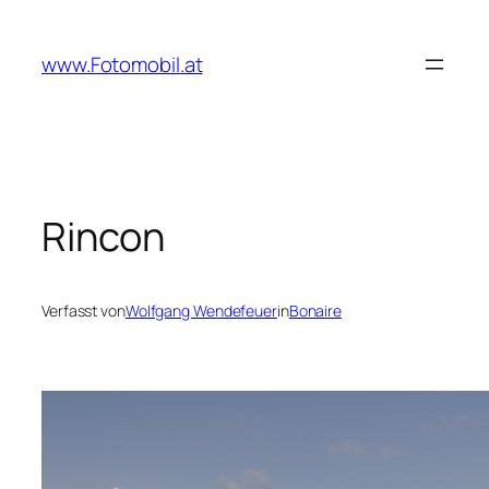
Zum
Inhalt
www.Fotomobil.at
springen
Rincon
Verfasst von
Wolfgang Wendefeuer
in
Bonaire