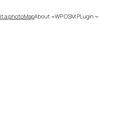
t a photo
Map
About
WP OSM PLugin