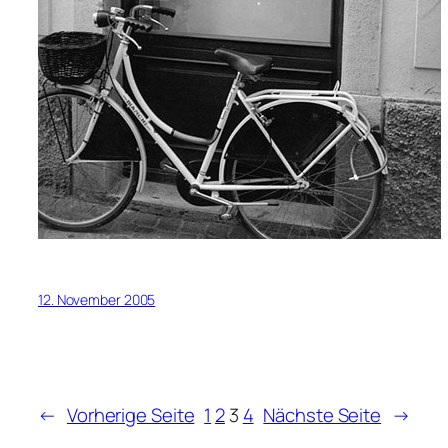
12. November 2005
←
Vorherige Seite
1
2
3
4
Nächste Seite
→