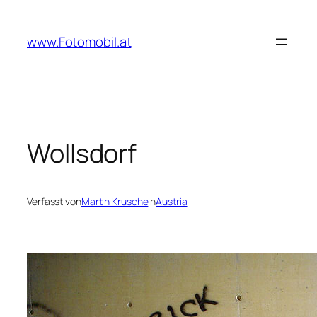
Zum
Inhalt
www.Fotomobil.at
springen
Wollsdorf
Verfasst von
Martin Krusche
in
Austria