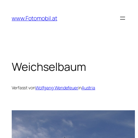
Zum
Inhalt
www.Fotomobil.at
springen
Weichselbaum
Verfasst von
Wolfgang Wendefeuer
in
Austria