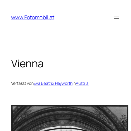
Zum
Inhalt
www.Fotomobil.at
springen
Vienna
Verfasst von
Eva Beatrix Heyworth
in
Austria