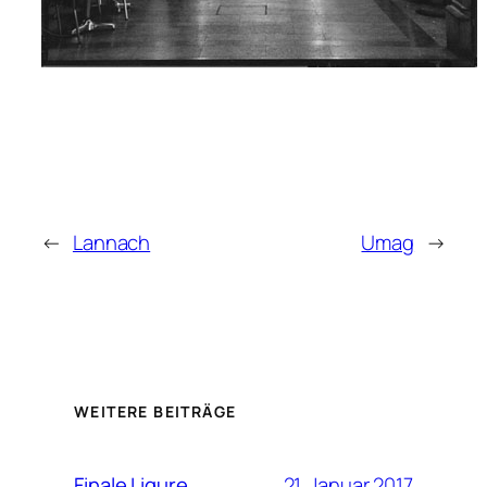
←
Lannach
Umag
→
WEITERE BEITRÄGE
21. Januar 2017
Finale Ligure