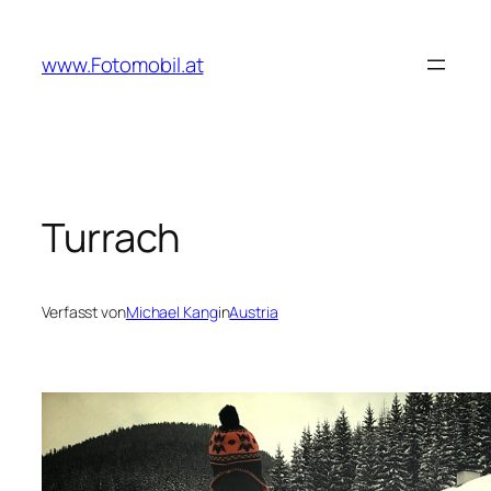
Zum
Inhalt
www.Fotomobil.at
springen
Turrach
Verfasst von
Michael Kang
in
Austria