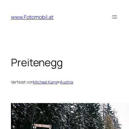
Zum
Inhalt
www.Fotomobil.at
springen
Preitenegg
Verfasst von
Michael Kang
in
Austria