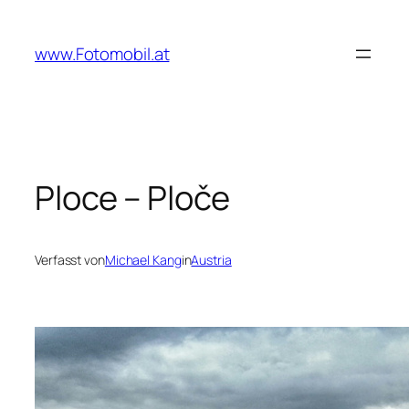
Zum
Inhalt
www.Fotomobil.at
springen
Ploce – Ploče
Verfasst von
Michael Kang
in
Austria