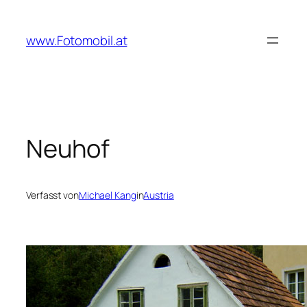
Zum
Inhalt
www.Fotomobil.at
springen
Neuhof
Verfasst von
Michael Kang
in
Austria