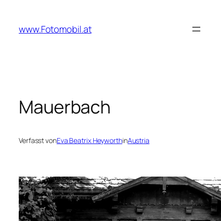
Zum
Inhalt
www.Fotomobil.at
springen
Mauerbach
Verfasst von
Eva Beatrix Heyworth
in
Austria