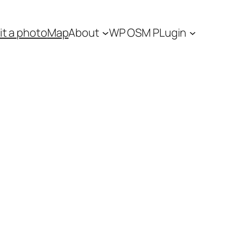
t a photo
Map
About
WP OSM PLugin