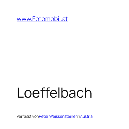
Zum
Inhalt
www.Fotomobil.at
springen
Loeffelbach
Verfasst von
Peter Weissensteiner
in
Austria