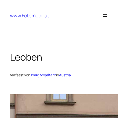
Zum
Inhalt
www.Fotomobil.at
springen
Leoben
Verfasst von
Joerg Vogeltanz
in
Austria