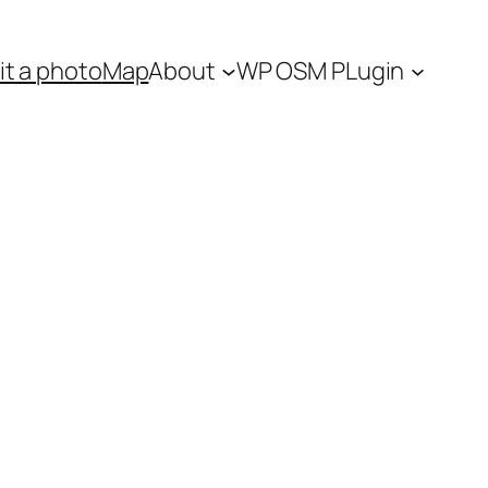
t a photo
Map
About
WP OSM PLugin