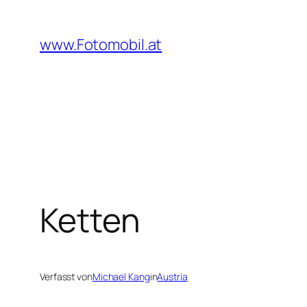
Zum
Inhalt
www.Fotomobil.at
springen
Ketten
Verfasst von
Michael Kang
in
Austria