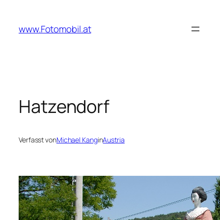
Zum
Inhalt
www.Fotomobil.at
springen
Hatzendorf
Verfasst von
Michael Kang
in
Austria