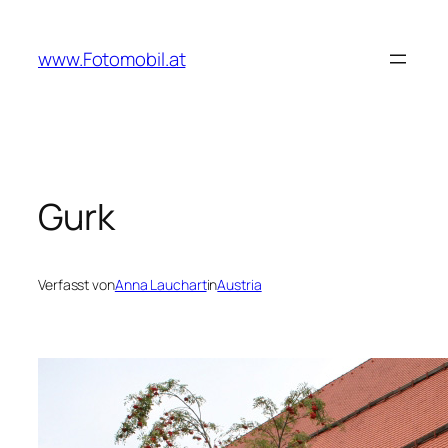
Zum
Inhalt
www.Fotomobil.at
springen
Gurk
Verfasst von
Anna Lauchart
in
Austria