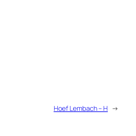
Hoef Lembach – H
→