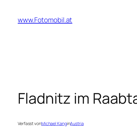
Zum
Inhalt
www.Fotomobil.at
springen
Fladnitz im Raabt
Verfasst von
Michael Kang
in
Austria