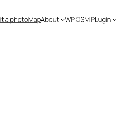
t a photo
Map
About
WP OSM PLugin