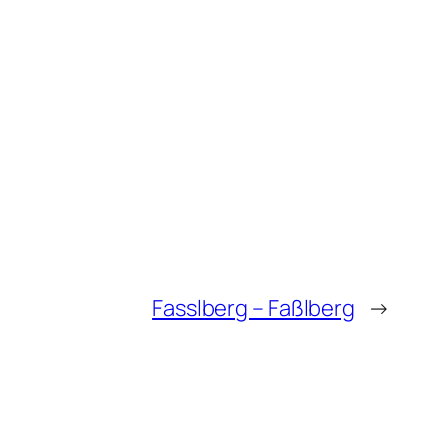
Fasslberg – Faßlberg
→