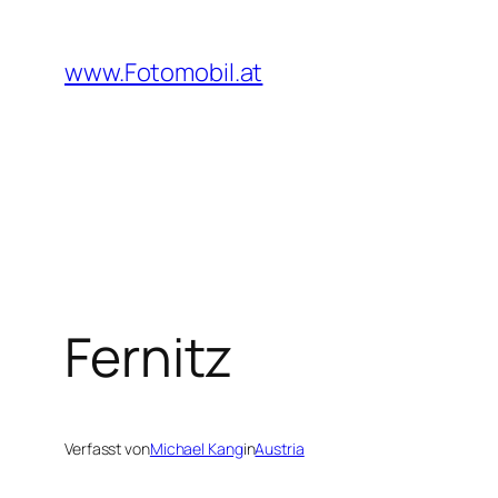
Zum
Inhalt
www.Fotomobil.at
springen
Fernitz
Verfasst von
Michael Kang
in
Austria