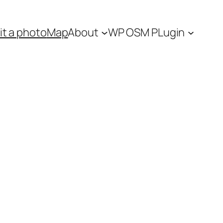
t a photo
Map
About
WP OSM PLugin