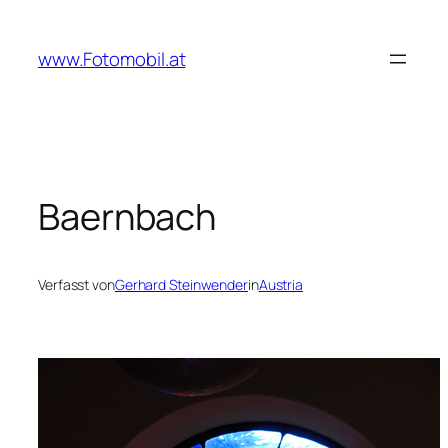
Zum
Inhalt
www.Fotomobil.at
springen
Baernbach
Verfasst von
Gerhard Steinwender
in
Austria