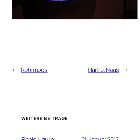
←
Rohrmoos
Hart b. Naas
→
WEITERE BEITRÄGE
21. Januar 2017
Finale Ligure