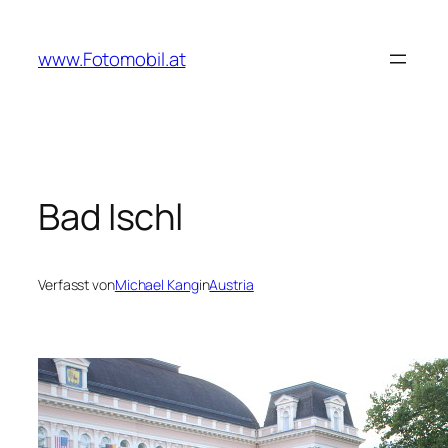
Zum
Inhalt
www.Fotomobil.at
springen
Bad Ischl
Verfasst von
Michael Kang
in
Austria