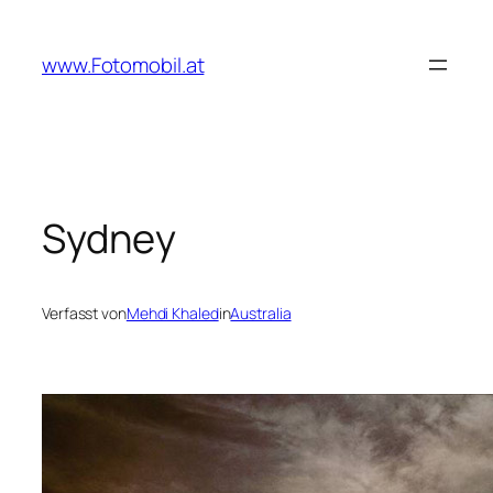
Zum
Inhalt
www.Fotomobil.at
springen
Sydney
Verfasst von
Mehdi Khaled
in
Australia