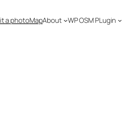
t a photo
Map
About
WP OSM PLugin