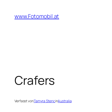
Zum
Inhalt
www.Fotomobil.at
springen
Crafers
Verfasst von
Tamyra Stenc
in
Australia