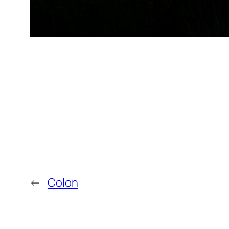
←
Colon