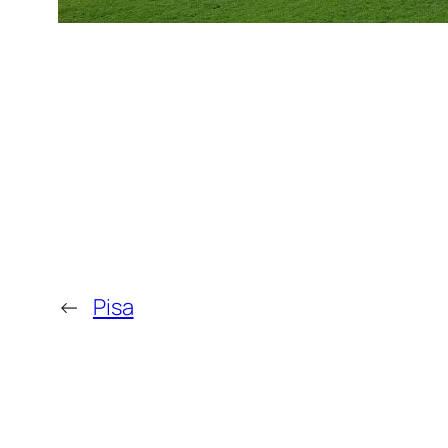
←
Pisa