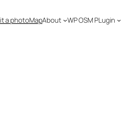
t a photo
Map
About
WP OSM PLugin