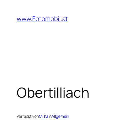
Zum
Inhalt
www.Fotomobil.at
springen
Obertilliach
Verfasst von
Mi Ka
in
Allgemein